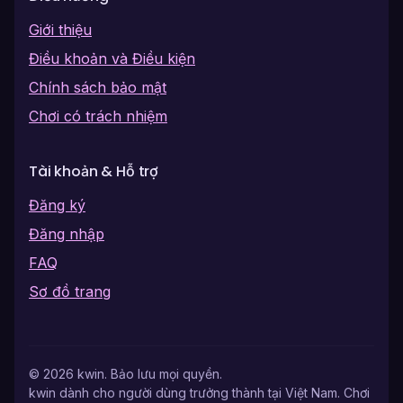
Giới thiệu
Điều khoản và Điều kiện
Chính sách bảo mật
Chơi có trách nhiệm
Tài khoản & Hỗ trợ
Đăng ký
Đăng nhập
FAQ
Sơ đồ trang
© 2026 kwin. Bảo lưu mọi quyền.
kwin dành cho người dùng trưởng thành tại Việt Nam. Chơi