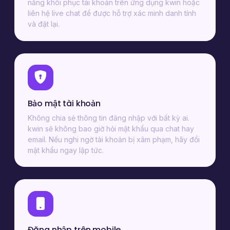
năng khôi phục tài khoản trên ứng dụng kwin hoặc
liên hệ live chat để được hỗ trợ xác minh danh tính
và đặt lại.
Bảo mật tài khoản
Không chia sẻ thông tin đăng nhập với bất kỳ ai.
kwin sẽ không bao giờ hỏi mật khẩu qua chat hay
email. Nếu nghi ngờ tài khoản bị xâm phạm, hãy đổi
mật khẩu ngay lập tức.
Đăng nhập trên mobile