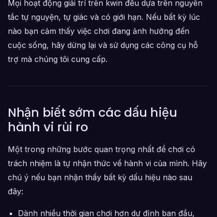
Mọi hoạt động giải trí trên kwin đều dựa trên nguyên
tắc tự nguyện, tự giác và có giới hạn. Nếu bất kỳ lúc
nào bạn cảm thấy việc chơi đang ảnh hưởng đến
cuộc sống, hãy dừng lại và sử dụng các công cụ hỗ
trợ mà chúng tôi cung cấp.
Nhận biết sớm các dấu hiệu
hành vi rủi ro
Một trong những bước quan trọng nhất để chơi có
trách nhiệm là tự nhận thức về hành vi của mình. Hãy
chú ý nếu bạn nhận thấy bất kỳ dấu hiệu nào sau
đây:
Dành nhiều thời gian chơi hơn dự định ban đầu,