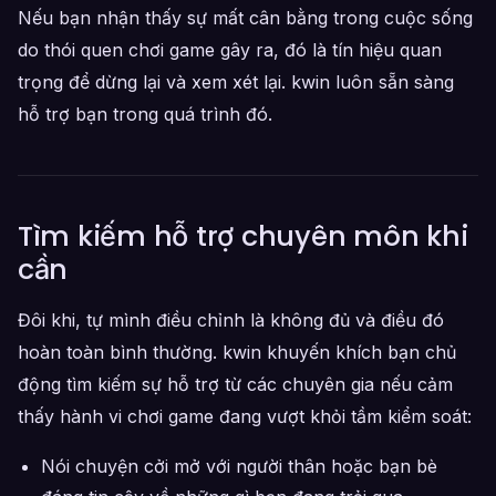
Nếu bạn nhận thấy sự mất cân bằng trong cuộc sống
do thói quen chơi game gây ra, đó là tín hiệu quan
trọng để dừng lại và xem xét lại. kwin luôn sẵn sàng
hỗ trợ bạn trong quá trình đó.
Tìm kiếm hỗ trợ chuyên môn khi
cần
Đôi khi, tự mình điều chỉnh là không đủ và điều đó
hoàn toàn bình thường. kwin khuyến khích bạn chủ
động tìm kiếm sự hỗ trợ từ các chuyên gia nếu cảm
thấy hành vi chơi game đang vượt khỏi tầm kiểm soát:
Nói chuyện cởi mở với người thân hoặc bạn bè