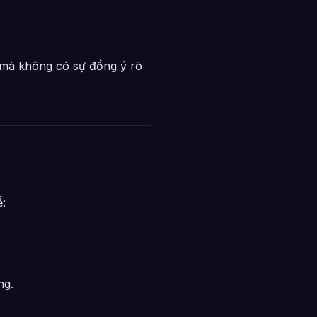
 mà không có sự đồng ý rõ
ể:
ng.