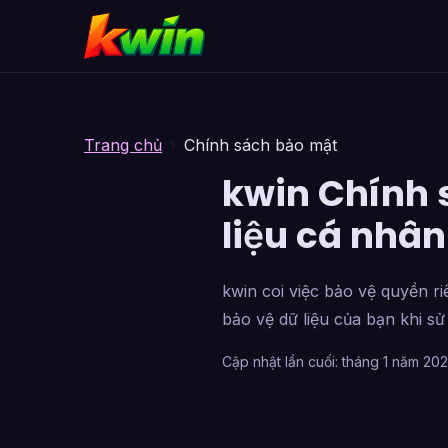
Trang chủ
Chính sách bảo mật
kwin Chính 
liệu cá nhân
kwin coi việc bảo vệ quyền ri
bảo vệ dữ liệu của bạn khi sử
Cập nhật lần cuối: tháng 1 năm 20