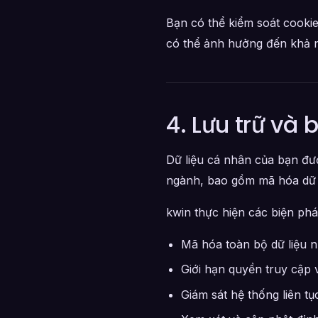
Bạn có thể kiểm soát cookie
có thể ảnh hưởng đến khả 
4. Lưu trữ và 
Dữ liệu cá nhân của bạn đư
ngành, bao gồm mã hóa dữ li
kwin thực hiện các biện phá
Mã hóa toàn bộ dữ liệu nh
Giới hạn quyền truy cập 
Giám sát hệ thống liên tụ