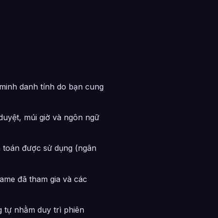
c minh danh tính do bạn cung
h duyệt, múi giờ và ngôn ngữ
h toán được sử dụng (ngân
 game đã tham gia và các
 tự nhằm duy trì phiên