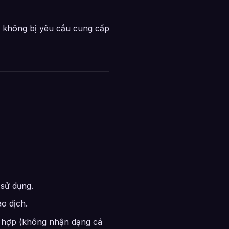
ạn không bị yêu cầu cung cấp
 sử dụng.
o dịch.
ng hợp (không nhận dạng cá